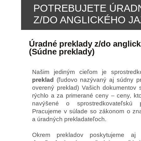
POTREBUJETE
ÚRAD
Z/DO
ANGLICKÉHO JA
Úradné preklady z/do anglic
(Súdne preklady)
Našim jediným cieľom je sprostre
preklad
(ľudovo nazývaný aj súdny pr
overený preklad) Vašich dokumentov sp
rýchlo a za primerané ceny – ceny, kt
navýšené o sprostredkovateľskú
Pracujeme v súlade so zákonom o zna
a úradných prekladateľoch.
Okrem prekladov poskytujeme aj